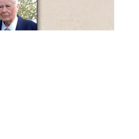
sades välkomna av Tomas Granlund
ett kapital på ca 370 milj.
tidliga former erhöll samtliga
 styrelseledamöterna Lena
kola under ledning av Yvonne