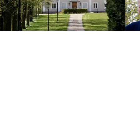
 den andra Wernerdagen på Farstorps Gård.
 föreningsliv samt företrädare för Vetlanda kommun häl
n Seydlitz).
t gånga årets verksamhet samt den aktuella ställningen
under året till ett belopp av 5,3 Mkr. Stiftelsen förvaltar 
h kaffe med ostkaka under musikunderhållning. Under hög
gare av anslag, gåvobevis och boken ”Mitt livsverk” av
ela tillställningen svarade elever från Vetlanda Musiks