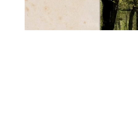
Wernerdagen 2019
Söndagen den 5 maj anordnades
Ett 80-tal gäster från Vetlandas
(ordförande i Stiftelsen Werner vo
Peter Josephson presenterade de
Sammanlagt 98 anslag har beviljats 
Därefter bjöds på lunchbuffé oc
närvarande föreningar och motta
Karlsson och Mats Landén.
För musikunderhållningen under h