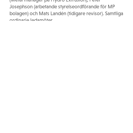
Josephson (arbetande styrelseordförande för MP
bolagen) och Mats Landén (tidigare revisor). Samtliga
ordinarie ledamöter.
Kontaktuppgifter till styrelsen hittar du här
.
Wernerstiftelser
info@wernerstiftelser.se
Våra stiftelser
Stiftelsen Seydlitz MP bolagen
Wernerstipendiet