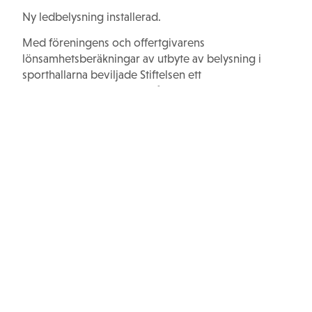
Ny ledbelysning installerad.
Med föreningens och offertgivarens
lönsamhetsberäkningar av utbyte av belysning i
sporthallarna beviljade Stiftelsen ett
investeringsbidrag i maj månad. Nu är installationen
redan klar och föreningen är väldigt nöjda och
tacksamma över resultatet.
/Vetlanda Innebandyklubb och Hasses Sportcenter
Wernerstiftelser
info@wernerstiftelser.se
Våra stiftelser