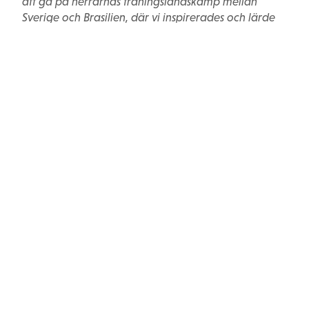
att gå på herrarnas träningslandskamp mellan
Sverige och Brasilien, där vi inspirerades och lärde
oss mycket genom att se hur handboll spelas på hög
nivå. Sammantaget har vi haft väldigt roligt, lärt oss
massor och är oerhört tacksamma för möjligheten
att få uppleva detta tillsammans.
Stort tack för bidraget!
Tjejerna och ledarna i Vetlanda HF F11/12