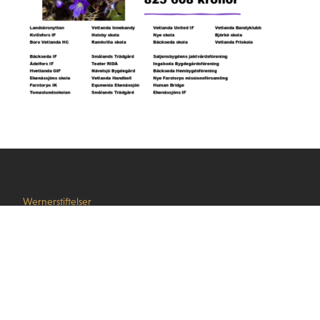
Wernerstiftelser
info@wernerstiftelser.se
Våra stiftelser
Stiftelsen Seydlitz MP bolagen