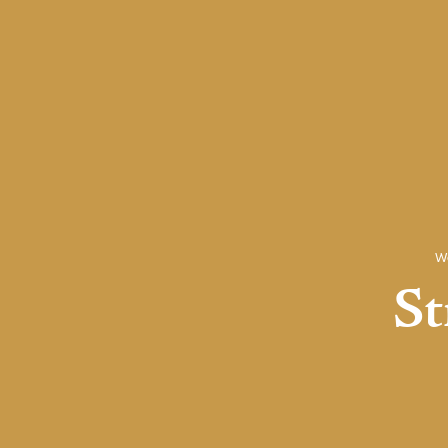
We
St