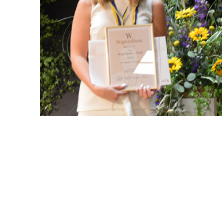
Stipendieutdelning 2021
Årets stipendiater tilldelas stipe