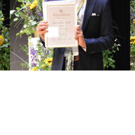
ndium från Stiftelsen Werner von Seydlitz.