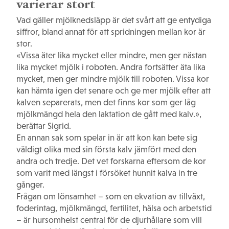
varierar stort
Vad gäller mjölknedsläpp är det svårt att ge entydiga
siffror, bland annat för att spridningen mellan kor är
stor.
«Vissa äter lika mycket eller mindre, men ger nästan
lika mycket mjölk i roboten. Andra fortsätter äta lika
mycket, men ger mindre mjölk till roboten. Vissa kor
kan hämta igen det senare och ge mer mjölk efter att
kalven separerats, men det finns kor som ger låg
mjölkmängd hela den laktation de gått med kalv.»,
berättar Sigrid.
En annan sak som spelar in är att kon kan bete sig
väldigt olika med sin första kalv jämfört med den
andra och tredje. Det vet forskarna eftersom de kor
som varit med längst i försöket hunnit kalva in tre
gånger.
Frågan om lönsamhet – som en ekvation av tillväxt,
foderintag, mjölkmängd, fertilitet, hälsa och arbetstid
– är hursomhelst central för de djurhållare som vill