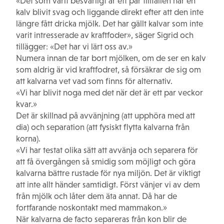
«Det som varit besvärligt är ett par tillfällen när en
kalv blivit svag och liggande direkt efter att den inte
längre fått dricka mjölk. Det har gällt kalvar som inte
varit intresserade av kraftfoder», säger Sigrid och
tillägger: «Det har vi lärt oss av.»
Numera innan de tar bort mjölken, om de ser en kalv
som aldrig är vid kraftfodret, så försäkrar de sig om
att kalvarna vet vad som finns för alternativ.
«Vi har blivit noga med det när det är ett par veckor
kvar.»
Det är skillnad på avvänjning (att upphöra med att
dia) och separation (att fysiskt flytta kalvarna från
korna).
«Vi har testat olika sätt att avvänja och separera för
att få övergången så smidig som möjligt och göra
kalvarna bättre rustade för nya miljön. Det är viktigt
att inte allt händer samtidigt. Först vänjer vi av dem
från mjölk och låter dem äta annat. Då har de
fortfarande noskontakt med mammakon.»
När kalvarna de facto separeras från kon blir de