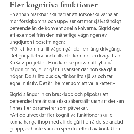
Fler kognitiva funktioner
En annan märkbar skillnad är att försökskalvarna är
mer försigkomna och uppvisar ett mer självständigt
beteende än de konventionella kalvarna. Sigrid ger
ett exempel från den månatliga vägningen av
ungdjuren i besättningen:
«För att komma till vågen går de i en lång drivgång.
Det går jättebra ända tills det kommer en kviga från
KoKalv-projektet. Hon kanske provar att lyfta på
någon grind, eller går till vänster där hon ska gå till
höger. De är lite busiga, tänker lite själva och tar
egna initiativ. Det är lite mer som att valla katter.»
Sigrid slänger in en brasklapp och påpekar att
beteendet inte är statistiskt säkerställt utan att det kan
finnas fler parametrar som påverkar.
«Att de utvecklat fler kognitiva funktioner skulle
kunna hänga ihop med att de gått i en åldersblandad
grupp, och inte vara en specifik effekt av kontakten