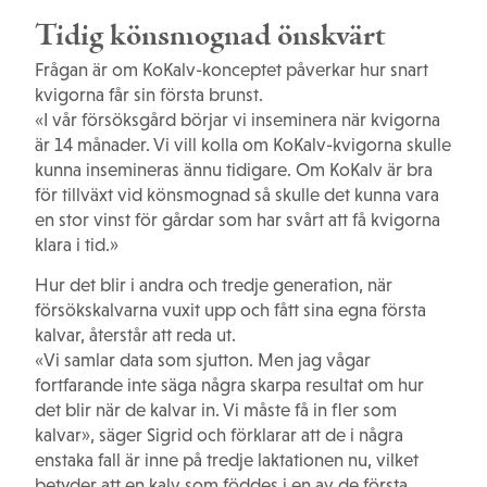
Tidig könsmognad önskvärt
Frågan är om KoKalv-konceptet påverkar hur snart
kvigorna får sin första brunst.
«I vår försöksgård börjar vi inseminera när kvigorna
är 14 månader. Vi vill kolla om KoKalv-kvigorna skulle
kunna insemineras ännu tidigare. Om KoKalv är bra
för tillväxt vid könsmognad så skulle det kunna vara
en stor vinst för gårdar som har svårt att få kvigorna
klara i tid.»
Hur det blir i andra och tredje generation, när
försökskalvarna vuxit upp och fått sina egna första
kalvar, återstår att reda ut.
«Vi samlar data som sjutton. Men jag vågar
fortfarande inte säga några skarpa resultat om hur
det blir när de kalvar in. Vi måste få in fler som
kalvar», säger Sigrid och förklarar att de i några
enstaka fall är inne på tredje laktationen nu, vilket
betyder att en kalv som föddes i en av de första