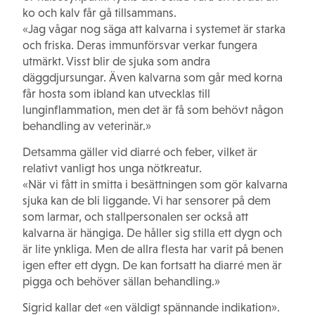
ko och kalv får gå tillsammans.
«Jag vågar nog säga att kalvarna i systemet är starka
och friska. Deras immunförsvar verkar fungera
utmärkt. Visst blir de sjuka som andra
däggdjursungar. Även kalvarna som går med korna
får hosta som ibland kan utvecklas till
lunginflammation, men det är få som behövt någon
behandling av veterinär.»
Detsamma gäller vid diarré och feber, vilket är
relativt vanligt hos unga nötkreatur.
«När vi fått in smitta i besättningen som gör kalvarna
sjuka kan de bli liggande. Vi har sensorer på dem
som larmar, och stallpersonalen ser också att
kalvarna är hängiga. De håller sig stilla ett dygn och
är lite ynkliga. Men de allra flesta har varit på benen
igen efter ett dygn. De kan fortsatt ha diarré men är
pigga och behöver sällan behandling.»
Sigrid kallar det «en väldigt spännande indikation».