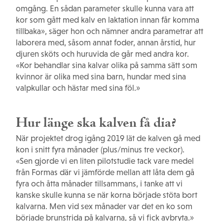
omgång. En sådan parameter skulle kunna vara att
kor som gått med kalv en laktation innan får komma
tillbaka», säger hon och nämner andra parametrar att
laborera med, såsom annat foder, annan årstid, hur
djuren sköts och huruvida de går med andra kor.
«Kor behandlar sina kalvar olika på samma sätt som
kvinnor är olika med sina barn, hundar med sina
valpkullar och hästar med sina föl.»
Hur länge ska kalven få dia?
När projektet drog igång 2019 lät de kalven gå med
kon i snitt fyra månader (plus/minus tre veckor).
«Sen gjorde vi en liten pilotstudie tack vare medel
från Formas där vi jämförde mellan att låta dem gå
fyra och åtta månader tillsammans, i tanke att vi
kanske skulle kunna se när korna började stöta bort
kalvarna. Men vid sex månader var det en ko som
började brunstrida på kalvarna, så vi fick avbryta.»