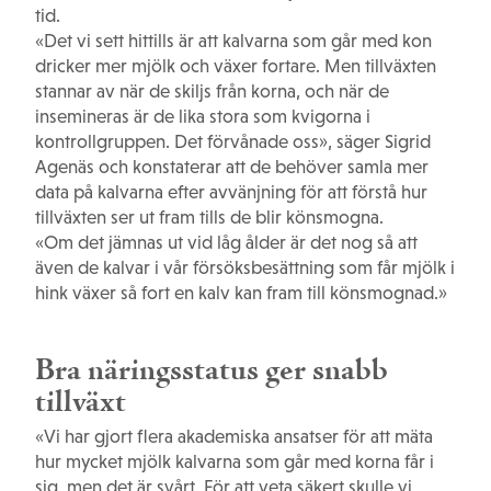
tid.
«Det vi sett hittills är att kalvarna som går med kon
dricker mer mjölk och växer fortare. Men tillväxten
stannar av när de skiljs från korna, och när de
insemineras är de lika stora som kvigorna i
kontrollgruppen. Det förvånade oss», säger Sigrid
Agenäs och kons­taterar att de behöver samla mer
data på kalvarna efter avvänjning för att förstå hur
tillväxten ser ut fram tills de blir könsmogna.
«Om det jämnas ut vid låg ålder är det nog så att
även de kalvar i vår försöksbesättning som får mjölk i
hink växer så fort en kalv kan fram till könsmognad.»
Bra näringsstatus ger snabb
tillväxt
«Vi har gjort flera akademiska ansatser för att mäta
hur mycket mjölk kalvarna som går med korna får i
sig, men det är svårt. För att veta säkert skulle vi