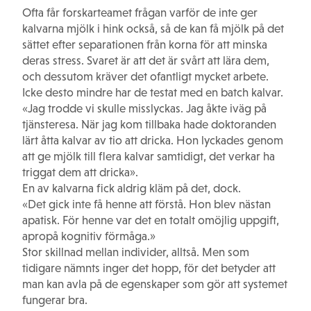
Ofta får forskarteamet frågan varför de inte ger
kalvarna mjölk i hink också, så de kan få mjölk på det
sättet efter separationen från korna för att minska
deras stress. Svaret är att det är svårt att lära dem,
och dessutom kräver det ofantligt mycket arbete.
Icke desto mindre har de testat med en batch kalvar.
«Jag trodde vi skulle misslyckas. Jag åkte iväg på
tjänsteresa. När jag kom tillbaka hade doktoranden
lärt åtta kalvar av tio att dricka. Hon lyckades genom
att ge mjölk till flera kalvar samtidigt, det verkar ha
triggat dem att dricka».
En av kalvarna fick aldrig kläm på det, dock.
«Det gick inte få henne att förstå. Hon blev nästan
apatisk. För henne var det en totalt omöjlig uppgift,
apropå kognitiv förmåga.»
Stor skillnad mellan individer, alltså. Men som
tidigare nämnts inger det hopp, för det betyder att
man kan avla på de egenskaper som gör att systemet
fungerar bra.