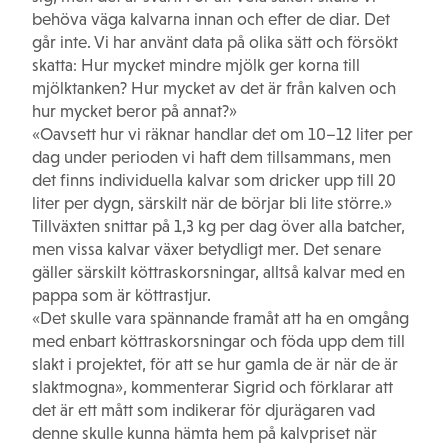
behöva väga kalvarna innan och efter de diar. Det
går inte. Vi har använt data på olika sätt och försökt
skatta: Hur mycket mindre mjölk ger korna till
mjölktanken? Hur mycket av det är från kalven och
hur mycket beror på annat?»
«Oavsett hur vi räknar handlar det om 10–12 liter per
dag under perioden vi haft dem tillsammans, men
det finns individuella kalvar som dricker upp till 20
liter per dygn, särskilt när de börjar bli lite större.»
Tillväxten snittar på 1,3 kg per dag över alla batcher,
men vissa kalvar växer betydligt mer. Det senare
gäller särskilt köttraskorsningar, alltså kalvar med en
pappa som är köttrastjur.
«Det skulle vara spännande framåt att ha en omgång
med enbart köttraskorsningar och föda upp dem till
slakt i projektet, för att se hur gamla de är när de är
slaktmogna», kommenterar Sigrid och förklarar att
det är ett mått som indikerar för djurägaren vad
denne skulle kunna hämta hem på kalvpriset när