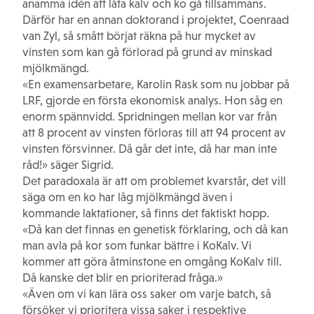
anamma idén att låta kalv och ko gå tillsammans.
Därför har en annan doktorand i projektet, Coenraad
van Zyl, så smått börjat räkna på hur mycket av
vinsten som kan gå förlorad på grund av minskad
mjölkmängd.
«En examensarbetare, Karolin Rask som nu jobbar på
LRF, gjorde en första ekonomisk analys. Hon såg en
enorm spännvidd. Spridningen mellan kor var från
att 8 procent av vinsten förloras till att 94 procent av
vinsten försvinner. Då går det inte, då har man inte
råd!» säger Sigrid.
Det paradoxala är att om problemet kvarstår, det vill
säga om en ko har låg mjölkmängd även i
kommande laktationer, så finns det faktiskt hopp.
«Då kan det finnas en genetisk förklaring, och då kan
man avla på kor som funkar bättre i KoKalv. Vi
kommer att göra åtminstone en omgång KoKalv till.
Då kanske det blir en prioriterad fråga.»
«Även om vi kan lära oss saker om varje batch, så
försöker vi prioritera vissa saker i respektive