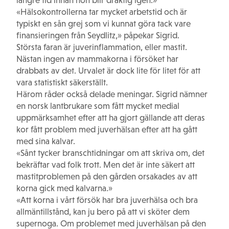
längre tid innan hon blir dräktig igen.»
«Hälsokontrollerna tar mycket arbetstid och är
typiskt en sån grej som vi kunnat göra tack vare
finansieringen från Seydlitz,» påpekar Sigrid.
Största faran är juverinflammation, eller mastit.
Nästan ingen av mammakorna i försöket har
drabbats av det. Urvalet är dock lite för litet för att
vara statistiskt säkerställt.
Härom råder också delade meningar. Sigrid nämner
en norsk lantbrukare som fått mycket medial
uppmärksamhet efter att ha gjort gällande att deras
kor fått problem med juverhälsan efter att ha gått
med sina kalvar.
«Sånt tycker branschtidningar om att skriva om, det
bekräftar vad folk trott. Men det är inte säkert att
mastitproblemen på den gården orsakades av att
korna gick med kalvarna.»
«Att korna i vårt försök har bra juverhälsa och bra
allmäntillstånd, kan ju bero på att vi sköter dem
supernoga. Om problemet med juverhälsan på den