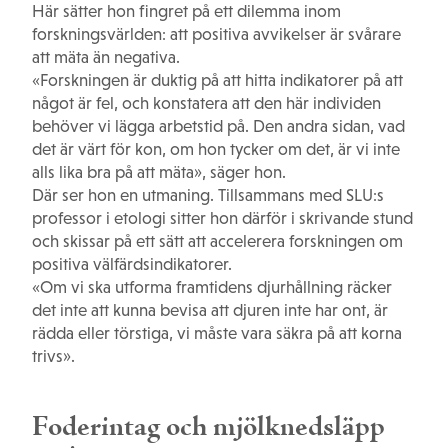
Här sätter hon fingret på ett dilemma inom
forskningsvärlden: att positiva avvikelser är svårare
att mäta än negativa.
«Forskningen är duktig på att hitta indikatorer på att
något är fel, och konstatera att den här individen
behöver vi lägga arbetstid på. Den andra sidan, vad
det är värt för kon, om hon tycker om det, är vi inte
alls lika bra på att mäta», säger hon.
Där ser hon en utmaning. Tillsammans med SLU:s
professor i etologi sitter hon därför i skrivande stund
och skissar på ett sätt att accelerera forskningen om
positiva välfärdsindikatorer.
«Om vi ska utforma framtidens djurhållning räcker
det inte att kunna bevisa att djuren inte har ont, är
rädda eller törstiga, vi måste vara säkra på att korna
trivs».
Foderintag och mjölknedsläpp