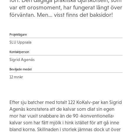
fort. Den dagliga praktiska djurskötseln, som
var ett orosmoment, har fungerat långt över
förväntan. Men… visst finns det baksidor!
Projektägare
SLU Uppsala
Kontaktperson
Sigrid Agenäs
Beviljade medel
12 mnkr
Efter sju batcher med totalt 122 KoKalv-par kan Sigrid
Agenäs konstatera att de kalvar som diat sin egen
mor har vuxit snabbare än de 90 ‹konventionella›
kalvar som har fått mjölk i hink istället för att gå inne
bland korna. Skillnaden i storlek jämnas dock ut över