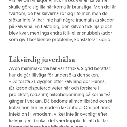
«En av de farhågor vi fick till oss var att kalvarna
skulle göra sig illa när korna är brunstiga. Men det är
tvärtom, de här kalvarna rör sig lite mer, men de
stökar inte. Vi har inte haft några traumatiska skador
på kalvarna. En fläkte sig, den kalven fick hjälp och
blev kvar, men inga andra fall- eller snubbelskador
som givit bestående problem», konstaterar Sigrid.
Likvärdig juverhälsa
Även mammakorna har varit friska. Sigrid berättar
hur de går tillväga för undersöka den saken.
«De första 21 dygnen efter kalvning gör Hanna,
(Eriksson disputerad veterinär och forskare i
projektet, red.anm) hälsobedömning på korna två
gånger i veckan. Då bedöms allmäntillstånd och så
kollar hon hur livmodern läker ihop. Om det finns
infektion i livmodern, vilket inte är ovanligt efter
kalvningen, brukar det vara kopplat till att det tar