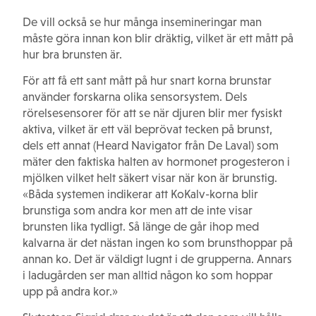
De vill också se hur många insemineringar man
måste göra innan kon blir dräktig, vilket är ett mått på
hur bra brunsten är.
För att få ett sant mått på hur snart korna brunstar
använder forskarna olika sensorsystem. Dels
rörelsesensorer för att se när djuren blir mer fysiskt
aktiva, vilket är ett väl beprövat tecken på brunst,
dels ett annat (Heard Navigator från De Laval) som
mäter den faktiska halten av hormonet progesteron i
mjölken vilket helt säkert visar när kon är brunstig.
«Båda systemen indikerar att KoKalv-korna blir
brunstiga som andra kor men att de inte visar
brunsten lika tydligt. Så länge de går ihop med
kalvarna är det nästan ingen ko som brunsthoppar på
annan ko. Det är väldigt lugnt i de grupperna. Annars
i ladugården ser man alltid någon ko som hoppar
upp på andra kor.»