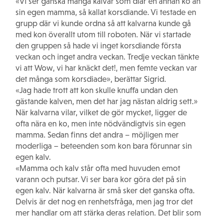
«Vi ser ganska många kalvar som diar en annan ko än
sin egen mamma, så kallat korsdiande. Vi testade en
grupp där vi kunde ordna så att kalvarna kunde gå
med kon överallt utom till roboten. När vi startade
den gruppen så hade vi inget korsdiande första
veckan och inget andra veckan. Tredje veckan tänkte
vi att Wow, vi har knäckt det!, men femte veckan var
det många som korsdiade», berättar Sigrid.
«Jag hade trott att kon skulle knuffa undan den
gästande kalven, men det har jag nästan aldrig sett.»
När kalvarna vilar, vilket de gör mycket, ligger de
ofta nära en ko, men inte nödvändigtvis sin egen
mamma. Sedan finns det andra – möjligen mer
moderliga – beteenden som kon bara förunnar sin
egen kalv.
«Mamma och kalv står ofta med huvuden emot
varann och putsar. Vi ser bara kor göra det på sin
egen kalv. När kalvarna är små sker det ganska ofta.
Delvis är det nog en renhetsfråga, men jag tror det
mer handlar om att stärka deras relation. Det blir som