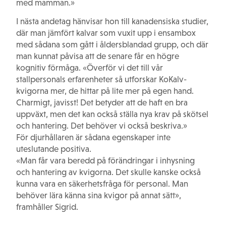
med mamman.»
I nästa andetag hänvisar hon till kanadensiska studier,
där man jämfört kalvar som vuxit upp i ensambox
med sådana som gått i åldersblandad grupp, och där
man kunnat påvisa att de senare får en högre
kognitiv förmåga. «Överför vi det till vår
stallpersonals erfarenheter så utforskar KoKalv-
kvigorna mer, de hittar på lite mer på egen hand.
Charmigt, javisst! Det betyder att de haft en bra
uppväxt, men det kan också ställa nya krav på skötsel
och hantering. Det behöver vi också beskriva.»
För djurhållaren är sådana egenskaper inte
uteslutande positiva.
«Man får vara beredd på förändringar i inhysning
och hantering av kvigorna. Det skulle kanske också
kunna vara en säkerhetsfråga för personal. Man
behöver lära känna sina kvigor på annat sätt»,
framhåller Sigrid.