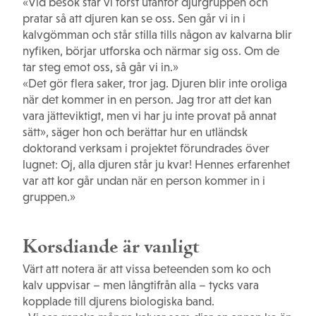
«Vid besök står vi först utanför djurgruppen och
pratar så att djuren kan se oss. Sen går vi in i
kalvgömman och står stilla tills någon av kalvarna blir
nyfiken, börjar utforska och närmar sig oss. Om de
tar steg emot oss, så går vi in.»
«Det gör flera saker, tror jag. Djuren blir inte oroliga
när det kommer in en person. Jag tror att det kan
vara jätteviktigt, men vi har ju inte provat på annat
sätt», säger hon och berättar hur en utländsk
doktorand verksam i projektet förundrades över
lugnet: Oj, alla djuren står ju kvar! Hennes erfarenhet
var att kor går undan när en person kommer in i
gruppen.»
Korsdiande är vanligt
Värt att notera är att vissa beteenden som ko och
kalv uppvisar – men långtifrån alla – tycks vara
kopplade till djurens biologiska band.