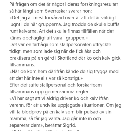
På frågan om det är något i deras forskningsresultat
så här långt som överraskar svarar hon:
«Det jag är mest förvånad över är att det är väldigt
lugnt i de här grupperna. Jag trodde de skulle buffla
runt kalvarna. Att det skulle finnas tillfällen när det
känns obehagligt att vara i gruppen.»
Det var en farhåga som stallpersonalen uttryckte
tidigt, men som lade sig när de fick åka och
praktisera på en gård i Skottland där ko och kalv gick
tillsammans.
«När de kom hem därifrån kände de sig trygga med
att det här inte alls var så konstigt.»
Efter det satte stallpersonal och forskarteam
tillsammans upp gemensamma regler.
«Vi har sagt att vi aldrig driver ko och kalv ifrån
varann, för att undvika uppjagade situationer. Om jag
vill ta blodprov på en kalv som blir putsad av sin
mamma, så får jag vänta. Jag går inte in och
separerar dem», berättar Sigrid.