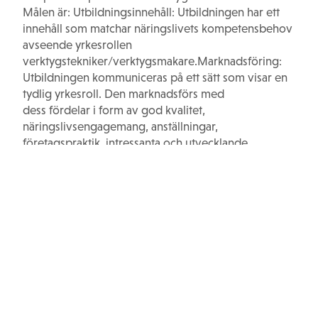
Målen är: Utbildningsinnehåll: Utbildningen har ett
innehåll som matchar näringslivets kompetensbehov
avseende yrkesrollen
verktygstekniker/verktygsmakare.Marknadsföring:
Utbildningen kommuniceras på ett sätt som visar en
tydlig yrkesroll. Den marknadsförs med
dess fördelar i form av god kvalitet,
näringslivsengagemang, anställningar,
företagspraktik, intressanta och utvecklande
arbetsuppgifter etc.Samverkan näringsliv:
Utbildningen är känd och väl förankrad hos
näringslivet. Ekonomisk hållbarhet:
Utbildningen är ekonomiskt hållbar och förankrad
utifrån politiska beslut samt delfinansiering från
näringsliv.