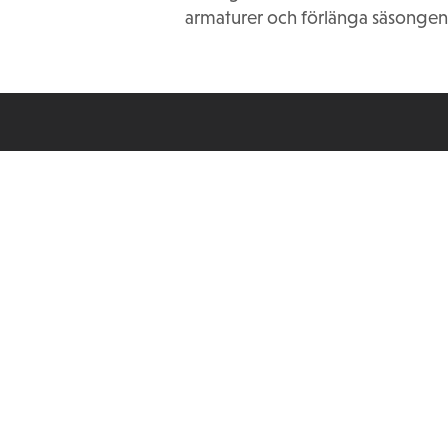
armaturer och förlänga säsongen
Wernerstiftelser
info@wernerstiftelser.se
Storgatan 25 D
574 31 Vetlanda
Sverige
© 2025 Wernerstiftelser
Personuppgifter och cookies