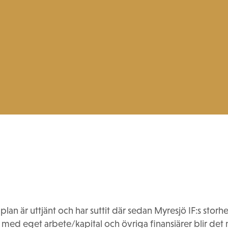
an är uttjänt och har suttit där sedan Myresjö IF:s storhets
 med eget arbete/kapital och övriga finansiärer blir det mö