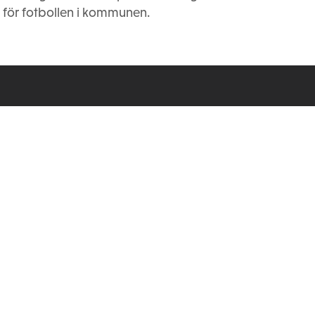
 för fotbollen i kommunen.
Våra stiftelser
Stiftelsen Seydlitz MP bolagen
Wernerstipendiet
Stiftelsen Werner von Seydlitz