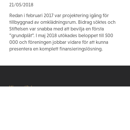
21/05/2018
Redan i februari 2017 var projektering igång för
tillbyggnad av omklädningsrum. Bidrag söktes och
Stiftelsen var snabba med att bevilja en första
”grundplåt”. I maj 2018 utökades beloppet till 500
000 och föreningen jobbar vidare för att kunna
presentera en komplett finansieringslösning.
Wernerstiftelser
info@wernerstiftelser.se
Våra stiftelser
Stiftelsen Seydlitz MP bolagen