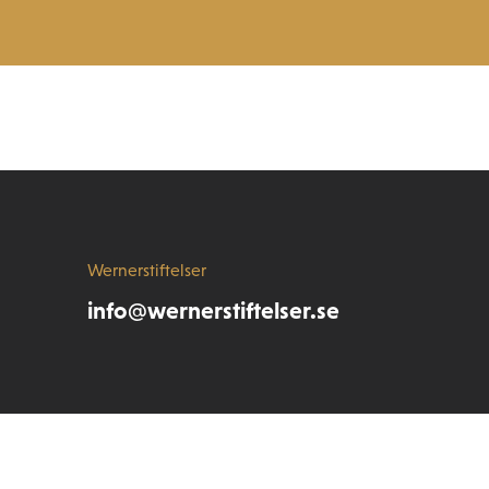
Wernerstiftelser
info@wernerstiftelser.se
Storgatan 25 D
574 31 Vetlanda
Sverige