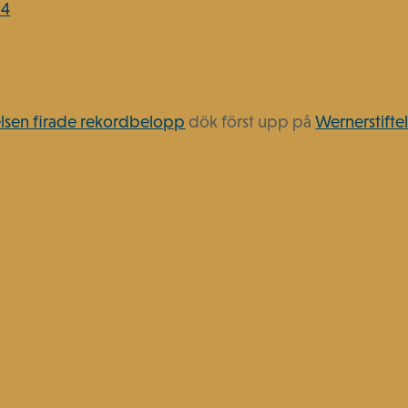
24
telsen firade rekordbelopp
dök först upp på
Wernerstiftel