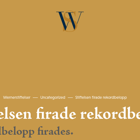
Wernerstiftelser
Uncategorized
Stiftelsen firade rekordbelopp
telsen firade rekordb
belopp firades.