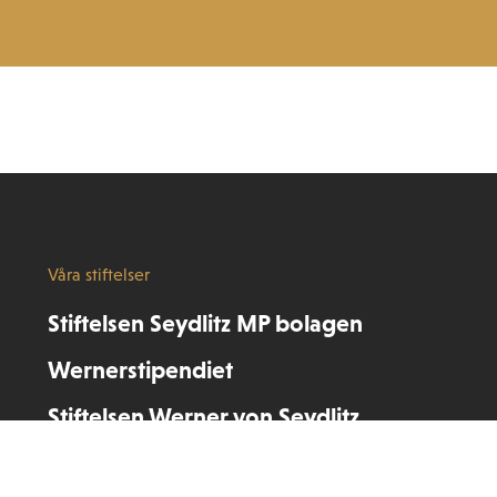
Våra stiftelser
Stiftelsen Seydlitz MP bolagen
Wernerstipendiet
Stiftelsen Werner von Seydlitz