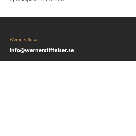
Wernerstiftelser
info@wernerstiftelser.se
Våra stiftelser
Stiftelsen Seydlitz MP bolagen
Wernerstipendiet
Stiftelsen Werner von Seydlitz
Snabblänkar