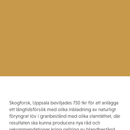
Skogforsk, Uppsala beviljades 750 tkr för att anlägga
ett långtidsförsök med olika inbladning av naturligt
föryngrat löv i granbestånd med olika stamtäthet, där
resultaten ska kunna producera nya råd och
rekommendationer kring gallring av blandbestånd.