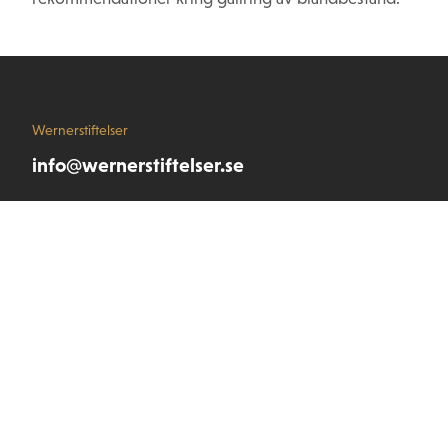
Wernerstiftelser
info@wernerstiftelser.se
Våra stiftelser
Stiftelsen Seydlitz MP bolagen
Wernerstipendiet
Stiftelsen Werner von Seydlitz
Snabblänkar