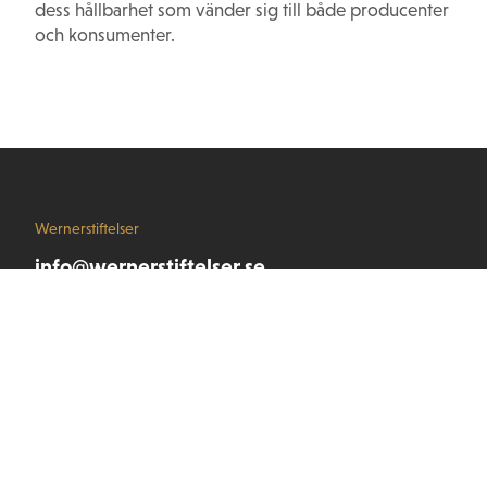
dess hållbarhet som vänder sig till både producenter
och konsumenter.
Wernerstiftelser
info@wernerstiftelser.se
Våra stiftelser
Stiftelsen Seydlitz MP bolagen
Wernerstipendiet
Stiftelsen Werner von Seydlitz