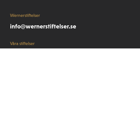
Wernerstiftelser
info@wernerstiftelser.se
Våra stiftelser
Stiftelsen Seydlitz MP bolagen
Wernerstipendiet
Stiftelsen Werner von Seydlitz
Snabblänkar
Werner von Seydlitz