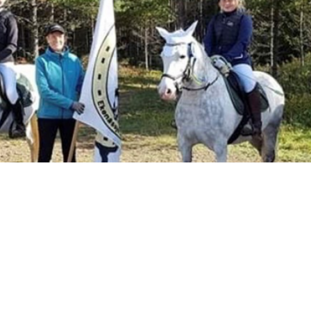
konomiska stödet som möjliggjorde en superträningshelg