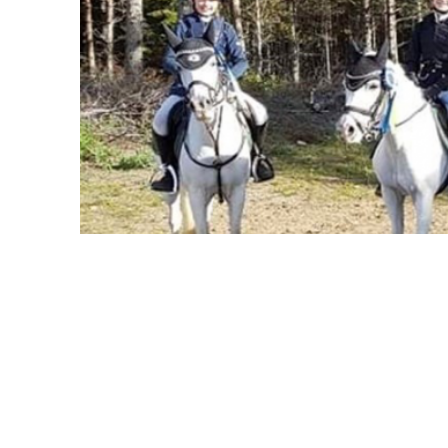
Ekenässjöns Hästsportklubb
”Vi tackar än en gång för det e