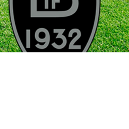
a nytt gräs på sjumannaplanen inför säsongen 2019.