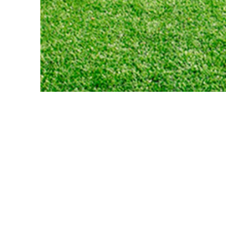
Bäckseda IF
Bidrag är beviljat för att anlägg